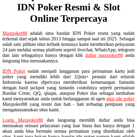
IDN Poker Resmi & Slot
Online Terpercaya
Maxpoker88
adalah situs bandar IDN Poker resmi yang sudah
terkenal dari sejak tahun 2013 hingga sampai saat ini 2025. Sebagai
salah satu pilihan situs terbaik tentunya kami memberikan pelayanan
24 jam melalui semua platform seperti livechat, WhatsApp, telegram
dan lain sebagainya hanya dengan klik
daftar maxpoker88
anda
langsung bisa merasakannya.
IDN Poker
sudah menjadi langganan para permainan kartu judi
poker yang memiliki lebih dari 32juta+ pemain dari seluruh
Indonesia karena dipercaya memberikan kemenangan fantastis
dengan hasil jackpot yang fantastis contohnya seperti permainan
Bandar Ceme, QQ, qiuqiu, ataupun Poker dan sebagai tambahan
kami menyarankan anda untuk berlangganan di agen
situs idn poker
Maxpoker88 yang resmi dan hati - hati terhadap penipuan yang
mengatasnamakan situs kami.
Login Maxpoker88
dan langsung memilih daftar anda bisa
merasakan sensasi pelayanan yang luar biasa dan hanya dengan 1
akun anda bisa bermain semua permainan yang disediakan oleh
situs, kami juga bukan hanya bandar idn poker namun kami adalah