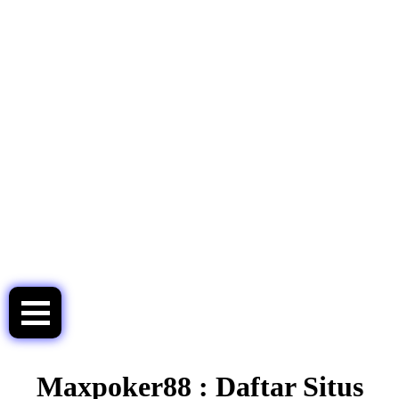
Maxpoker88 : Daftar Situs