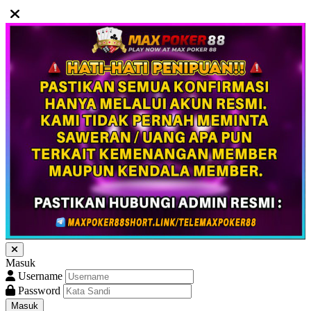
Masuk
Username
Password
Masuk