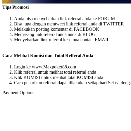
Tips Promosi
Anda bisa menyebarkan link referral anda ke FORUM
Bisa juga dengan mentweet link referral anda di TWITTER
Melakukan posting komentar di FACEBOOK
Memasang link referral anda anda di BLOG
Menyebarkan link referral kesemua contact EMAIL
Cara Melihat Komisi dan Total Refferal Anda
Login ke www.Maxpoker88.com
Klik referral untuk melihat total referral anda
Klik KOMISI untuk melihat total KOMISI anda
Cara penarikan referral dapat dilakukan setiap hari Selasa de
Payment Options