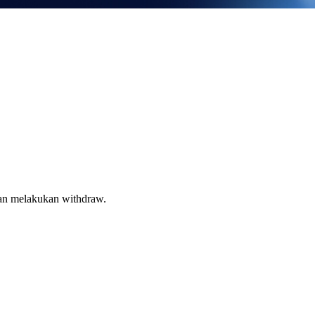
ngan melakukan withdraw.