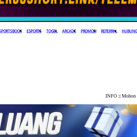
SPORTSBOOK
ESPORTS
TOGEL
ARCADE
PROMOSI
REFERRAL
HUBUNGI
INFO :| Mohon cek rekening aktif kami sebel