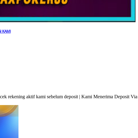
 KAMI
um deposit | Kami Menerima Deposit Via QRIS Instant , Pulsa Telko