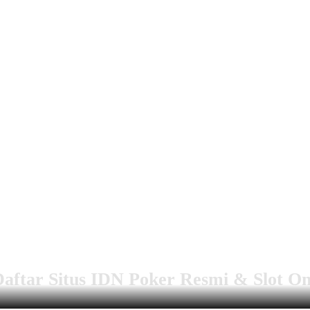
aftar Situs IDN Poker Resmi & Slot On