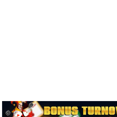
1. Segera daftar di situs MAXPOKER88, isilah data data dengan ben
2. Setelah berhasil login, buka menu Referral untuk melihat kode re
Anda.
3. Anda akan mendapatkan 1% dari total kekalahan downline pada pe
Contoh:
- total kekalahan teman anda Rp 500.000 bermain IDN Live , Slot a
4. Anda juga mendapatkan 0.3% dari turnover downline anda pada p
Contoh:
- Turnover teman anda 10.000.000 bermain POKER maka anda akan me
5. Tidak ada batas minimal atau maksimal untuk jumlah bonus referra
6. Anda harus memiliki minimal 3 downline untuk bisa mendapatkan b
7. Bonus otomatis masuk ke akun pada hari Selasa sekitar pukul 15