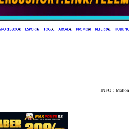
SPORTSBOOK
ESPORTS
TOGEL
ARCADE
PROMOSI
REFERRAL
HUBUNGI
INFO :| Mohon cek rekening aktif kami sebelu