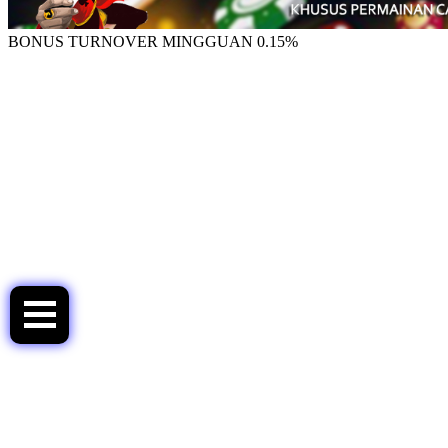
BONUS TURNOVER MINGGUAN 0.15%
Perhitungan Turnover MAXPOKER
1. Untuk semua permainan Poker akan mendapatkan otomatis mendap
Pengertian Turnover
- Turnover adalah jumlah seluruh taruhan bet yang anda taruhkan di
- Semakin sering anda bermain, semakin besar juga bonus yang anda
Cara mendapatkan Bonus TurnOver