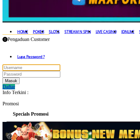
HOME
POKER
SLOTS
STREAM N SPIN
LIVE CASINO
IDNLIVE
Pengaduan Customer
Lupa Password ?
username
Password
Masuk
Daftar
Info Terkini :
Promosi
Specials Promosi