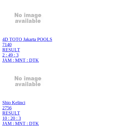
4D TOTO Jakarta POOLS
7140
RESULT
2
:
49
:
2
JAM : MNT : DTK
Shio Kelinci
2756
RESULT
10
:
20
:
2
JAM : MNT : DTK