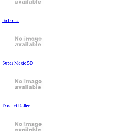
Sicbo 12
Super Magic 5D
Davinci Roller