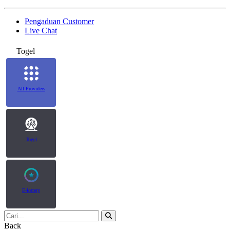
Pengaduan Customer
Live Chat
Togel
All Providers
Togel
E-lottery
Back