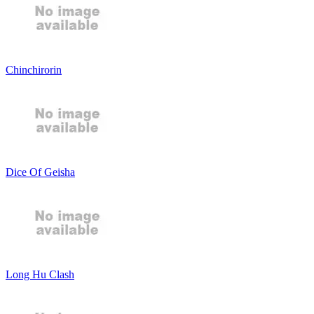
Chinchirorin
Dice Of Geisha
Long Hu Clash