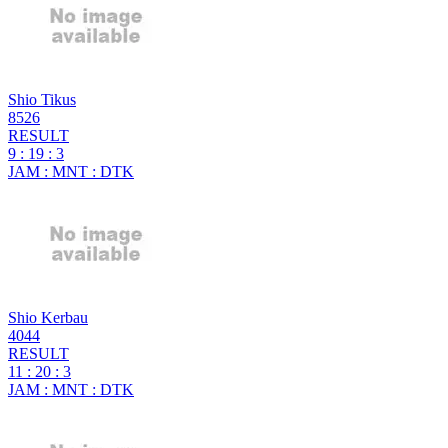
Shio Tikus
8526
RESULT
9
:
19
:
2
JAM : MNT : DTK
Shio Kerbau
4044
RESULT
11
:
20
:
2
JAM : MNT : DTK