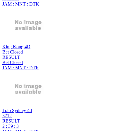
JAM : MNT : DTK
King Kong 4D
Bet Closed
RESULT
Bet Closed
JAM : MNT : DTK
Toto Sydney 4d
3712
RESULT
2
:
39
:
2