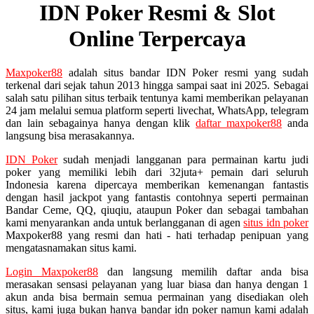
IDN Poker Resmi & Slot
Online Terpercaya
Maxpoker88
adalah situs bandar IDN Poker resmi yang sudah
terkenal dari sejak tahun 2013 hingga sampai saat ini 2025. Sebagai
salah satu pilihan situs terbaik tentunya kami memberikan pelayanan
24 jam melalui semua platform seperti livechat, WhatsApp, telegram
dan lain sebagainya hanya dengan klik
daftar maxpoker88
anda
langsung bisa merasakannya.
IDN Poker
sudah menjadi langganan para permainan kartu judi
poker yang memiliki lebih dari 32juta+ pemain dari seluruh
Indonesia karena dipercaya memberikan kemenangan fantastis
dengan hasil jackpot yang fantastis contohnya seperti permainan
Bandar Ceme, QQ, qiuqiu, ataupun Poker dan sebagai tambahan
kami menyarankan anda untuk berlangganan di agen
situs idn poker
Maxpoker88 yang resmi dan hati - hati terhadap penipuan yang
mengatasnamakan situs kami.
Login Maxpoker88
dan langsung memilih daftar anda bisa
merasakan sensasi pelayanan yang luar biasa dan hanya dengan 1
akun anda bisa bermain semua permainan yang disediakan oleh
situs, kami juga bukan hanya bandar idn poker namun kami adalah