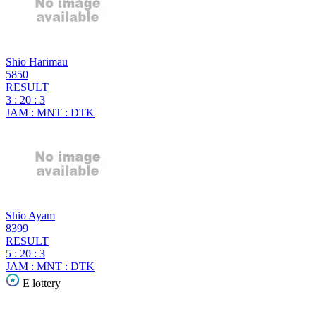
Shio Harimau
5850
RESULT
3
:
20
:
2
JAM : MNT : DTK
Shio Ayam
8399
RESULT
5
:
20
:
2
JAM : MNT : DTK
E lottery