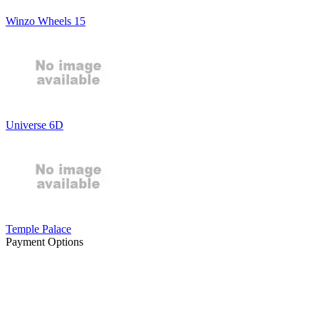
Winzo Wheels 15
Universe 6D
Temple Palace
Payment Options