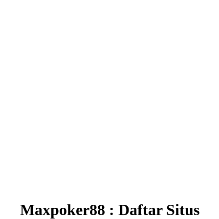
Maxpoker88 : Daftar Situs