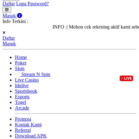
Daftar
Lupa Password?
Masuk
Info Terkini :
INFO :| Mohon cek rekening aktif kami sebelum
Daftar
Masuk
Home
Poker
Slots
Stream N Spin
Live Casino
Idnlive
Sportsbook
Esports
Togel
Arcade
Promosi
Kontak Kami
Referral
Download APK