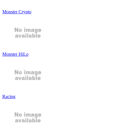
Monster Crypto
Monster HiLo
Racing