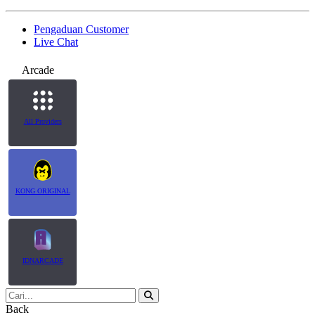
Pengaduan Customer
Live Chat
Arcade
All Providers
KONG ORIGINAL
IDNARCADE
Back