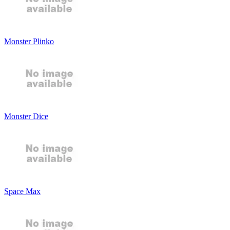
Monster Plinko
Monster Dice
Space Max