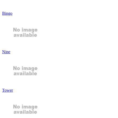
Bingo
Nine
Tower