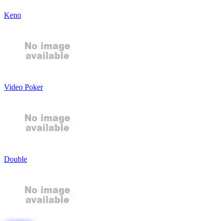
Keno
Video Poker
Double