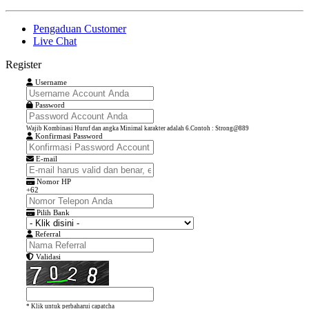
Pengaduan Customer
Live Chat
Register
Username
Password
Wajib Kombinasi Huruf dan angka Minimal karakter adalah 6.Contoh : Strong@889
Konfirmasi Password
E-mail
Nomor HP
+62
Pilih Bank
Referral
Validasi
* Klik untuk perbaharui capatcha