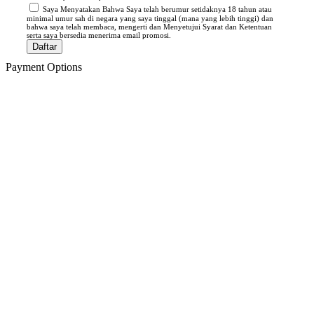
Saya Menyatakan Bahwa Saya telah berumur setidaknya 18 tahun atau
minimal umur sah di negara yang saya tinggal (mana yang lebih tinggi) dan
bahwa saya telah membaca, mengerti dan Menyetujui Syarat dan Ketentuan
serta saya bersedia menerima email promosi.
Daftar
Payment Options