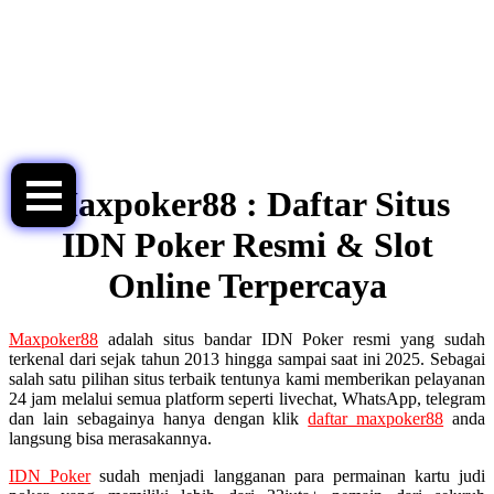
Maxpoker88 : Daftar Situs
IDN Poker Resmi & Slot
Online Terpercaya
Maxpoker88
adalah situs bandar IDN Poker resmi yang sudah
terkenal dari sejak tahun 2013 hingga sampai saat ini 2025. Sebagai
salah satu pilihan situs terbaik tentunya kami memberikan pelayanan
24 jam melalui semua platform seperti livechat, WhatsApp, telegram
dan lain sebagainya hanya dengan klik
daftar maxpoker88
anda
langsung bisa merasakannya.
IDN Poker
sudah menjadi langganan para permainan kartu judi