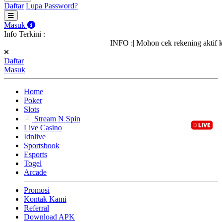
Daftar
Lupa Password?
Masuk
Info Terkini :
INFO :| Mohon cek rekening aktif k
Daftar
Masuk
Home
Poker
Slots
Stream N Spin
Live Casino
Idnlive
Sportsbook
Esports
Togel
Arcade
Promosi
Kontak Kami
Referral
Download APK