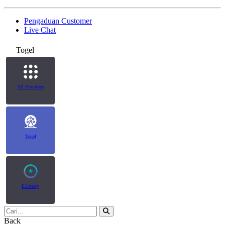
Pengaduan Customer
Live Chat
Togel
All Providers
Togel
E-lottery
Back