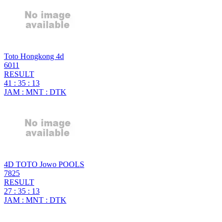
Toto Hongkong 4d
6011
RESULT
41
:
35
:
13
JAM : MNT : DTK
4D TOTO Jowo POOLS
7825
RESULT
27
:
35
:
13
JAM : MNT : DTK