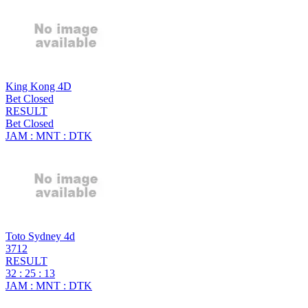
King Kong 4D
Bet Closed
RESULT
Bet Closed
JAM : MNT : DTK
Toto Sydney 4d
3712
RESULT
32
:
25
:
13
JAM : MNT : DTK