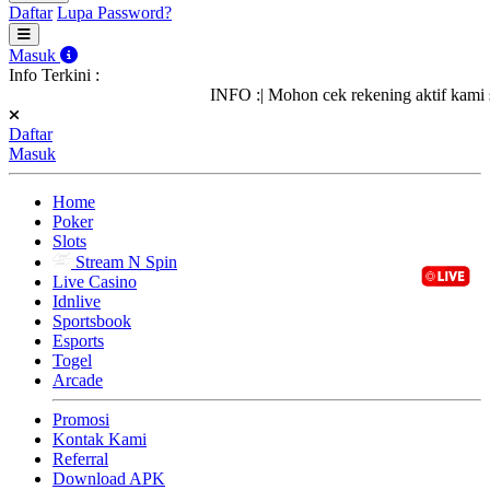
Daftar
Lupa Password?
Masuk
Info Terkini :
INFO :| Mohon cek rekening aktif kami se
Daftar
Masuk
Home
Poker
Slots
Stream N Spin
Live Casino
Idnlive
Sportsbook
Esports
Togel
Arcade
Promosi
Kontak Kami
Referral
Download APK