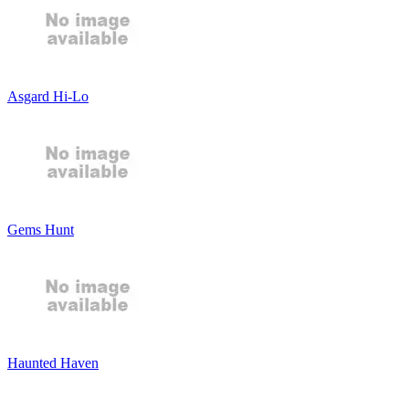
Asgard Hi-Lo
Gems Hunt
Haunted Haven