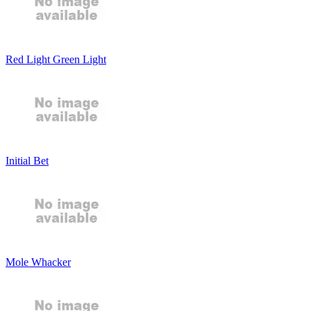
Red Light Green Light
Initial Bet
Mole Whacker