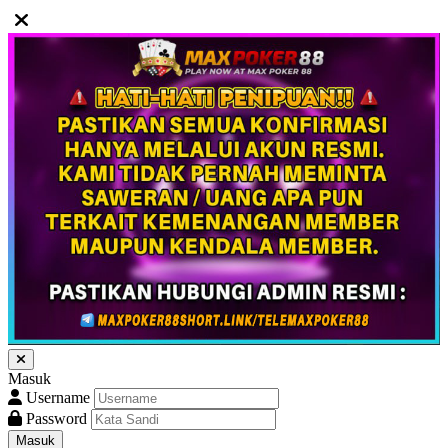
Masuk
Username
Password
Masuk