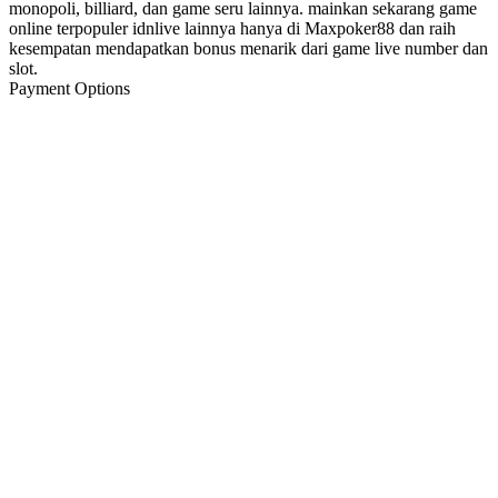
monopoli, billiard, dan game seru lainnya. mainkan sekarang game
online terpopuler idnlive lainnya hanya di Maxpoker88 dan raih
kesempatan mendapatkan bonus menarik dari game live number dan
slot.
Payment Options