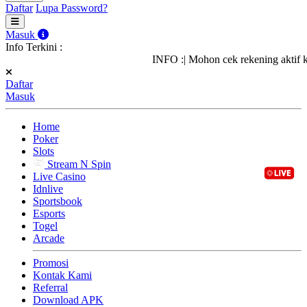
Daftar
Lupa Password?
Masuk
Info Terkini :
INFO :| Mohon cek rekening aktif ka
Daftar
Masuk
Home
Poker
Slots
Stream N Spin
Live Casino
Idnlive
Sportsbook
Esports
Togel
Arcade
Promosi
Kontak Kami
Referral
Download APK