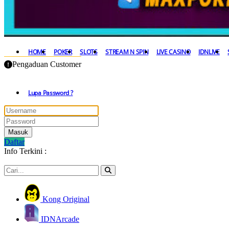
HOME
POKER
SLOTS
STREAM N SPIN
LIVE CASINO
IDNLIVE
Pengaduan Customer
Lupa Password ?
username
Password
Masuk
Daftar
Info Terkini :
Kong Original
IDNArcade