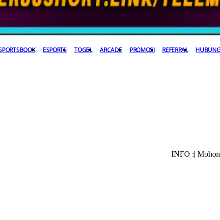
SPORTSBOOK
ESPORTS
TOGEL
ARCADE
PROMOSI
REFERRAL
HUBUNGI
INFO :| Mohon cek rekening aktif kami s