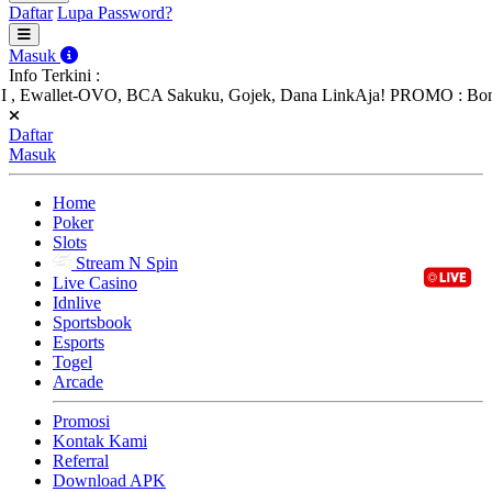
Daftar
Lupa Password?
Masuk
Info Terkini :
I , Ewallet-OVO, BCA Sakuku, Gojek, Dana LinkAja! PROMO : Bonus N
Daftar
Masuk
Home
Poker
Slots
Stream N Spin
Live Casino
Idnlive
Sportsbook
Esports
Togel
Arcade
Promosi
Kontak Kami
Referral
Download APK