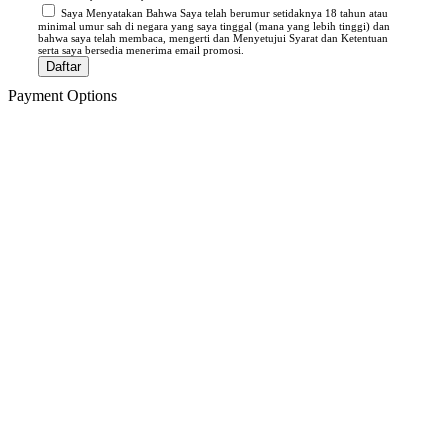
Saya Menyatakan Bahwa Saya telah berumur setidaknya 18 tahun atau
minimal umur sah di negara yang saya tinggal (mana yang lebih tinggi) dan
bahwa saya telah membaca, mengerti dan Menyetujui Syarat dan Ketentuan
serta saya bersedia menerima email promosi.
Daftar
Payment Options