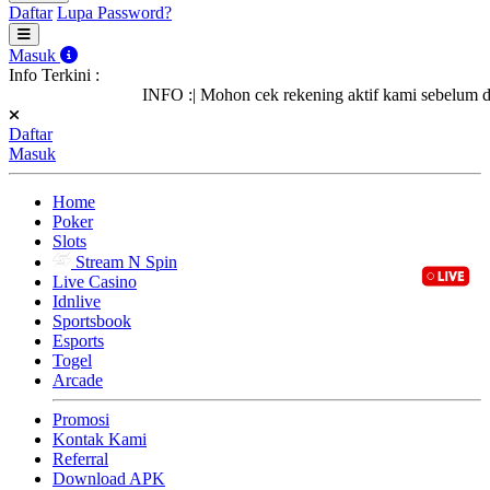
Daftar
Lupa Password?
Masuk
Info Terkini :
INFO :| Mohon cek rekening aktif kami sebelum deposit 
Daftar
Masuk
Home
Poker
Slots
Stream N Spin
Live Casino
Idnlive
Sportsbook
Esports
Togel
Arcade
Promosi
Kontak Kami
Referral
Download APK