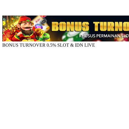
4. Bonus turnover anda akan kami masukan ke dalam akun anda
berupa chip.
BONUS TURNOVER 0.5% SLOT & IDN LIVE
BONUS TURNOVER 0.5% KHUSUS SLOT & IDNLIVE UNTUK MEMBER SETIA
MAXPOKER88
Syarat dan Ketentuan :
1. Bonus hanya berlaku untuk member Maxpoker88.
2. Bonus hanya berlaku untuk seluruh permainan slot dan idnlive yang tersedia disitus
Maxpoker88 (tidak termasuk cardgames).
3. Bonus dihitung dari total turnover permainan selama 1 minggu (kamis - rabu).
4. Bonus minimal yang dibagikan 5.000 (minimal turnover 1.000.000).
5. Maksimal Bonus yang di bagikan 1.000.000