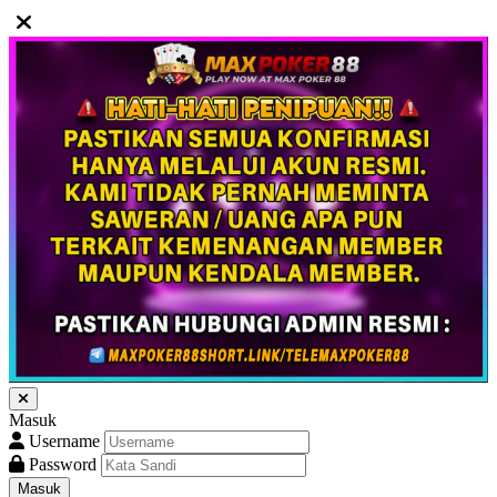
Masuk
Username
Password
Masuk