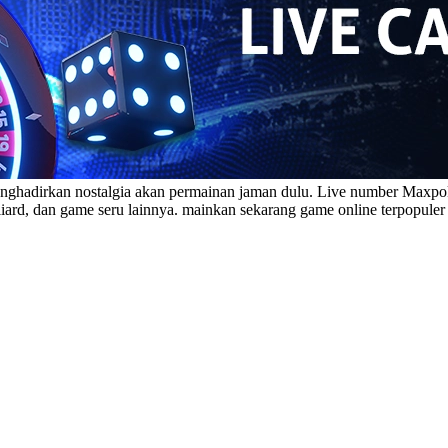
ghadirkan nostalgia akan permainan jaman dulu. Live number Maxpoke
liard, dan game seru lainnya. mainkan sekarang game online terpopule