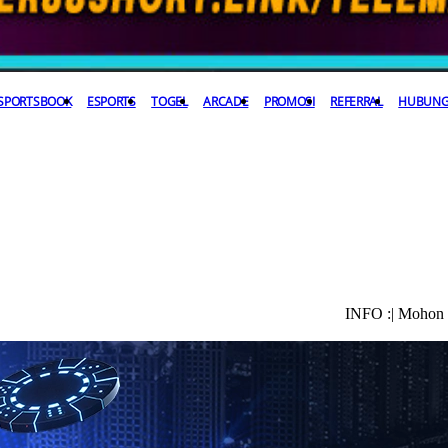
SPORTSBOOK
ESPORTS
TOGEL
ARCADE
PROMOSI
REFERRAL
HUBUNGI
INFO :| Mohon cek rekening aktif kami sebe