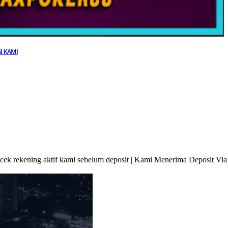
 KAMI
lum deposit | Kami Menerima Deposit Via QRIS Instant , Pulsa Telk