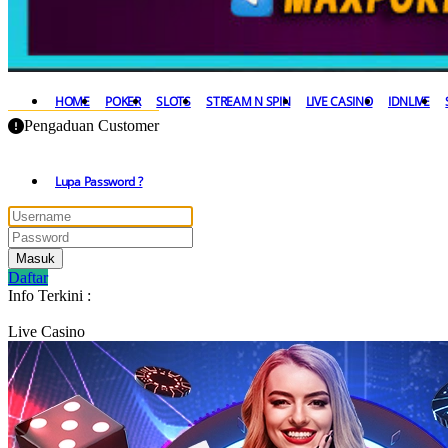
HOME
POKER
SLOTS
STREAM N SPIN
LIVE CASINO
IDNLIVE
Pengaduan Customer
Lupa Password ?
username
Password
Masuk
Daftar
Info Terkini :
Live Casino