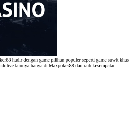
r88 hadir dengan game pilihan populer seperti game suwit khas
r idnlive lainnya hanya di Maxpoker88 dan raih kesempatan