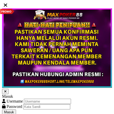
Masuk
Username
Password
Masuk