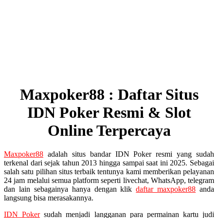
Maxpoker88 : Daftar Situs
IDN Poker Resmi & Slot
Online Terpercaya
Maxpoker88
adalah situs bandar IDN Poker resmi yang sudah
terkenal dari sejak tahun 2013 hingga sampai saat ini 2025. Sebagai
salah satu pilihan situs terbaik tentunya kami memberikan pelayanan
24 jam melalui semua platform seperti livechat, WhatsApp, telegram
dan lain sebagainya hanya dengan klik
daftar maxpoker88
anda
langsung bisa merasakannya.
IDN Poker
sudah menjadi langganan para permainan kartu judi