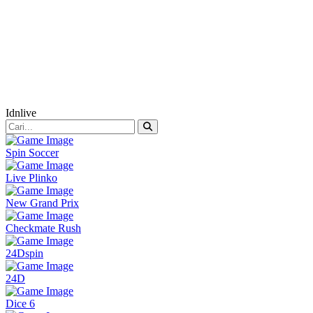
Idnlive
Spin Soccer
Live Plinko
New Grand Prix
Checkmate Rush
24Dspin
24D
Dice 6